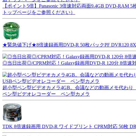
【ポイント5倍】Panasonic 3倍速対応両面9.4GB DVD-RAM
トップページをご参照ください）
★緊急値下げ★8倍速録画用DVD-R 50枚パックPF DVR120 
◎当日出荷◎/CPRM対応！Galaxy録画用DVD-R 120分 8倍速対
超小型ペン型ビデオカメラ4GB。会議などの動画メモ代わり【正
ペン型ビデオレコーダー ペン型カメラ
TDK 8倍速録画用 DVD-R ワイドプリント CPRM対応 50枚 DR1