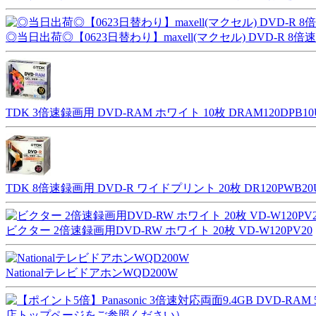
◎当日出荷◎【0623日替わり】maxell(マクセル) DVD-R 8倍速 録
TDK 3倍速録画用 DVD-RAM ホワイト 10枚 DRAM120DPB10
TDK 8倍速録画用 DVD-R ワイドプリント 20枚 DR120PWB20
ビクター 2倍速録画用DVD-RW ホワイト 20枚 VD-W120PV20
NationalテレビドアホンWQD200W