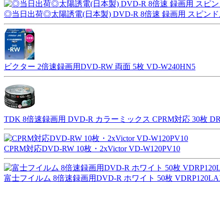
◎当日出荷◎太陽誘電(日本製) DVD-R 8倍速 録画用 スピンドル5
ビクター 2倍速録画用DVD-RW 両面 5枚 VD-W240HN5
TDK 8倍速録画用 DVD-R カラーミックス CPRM対応 30枚 DR1
CPRM対応DVD-RW 10枚・2xVictor VD-W120PV10
富士フイルム 8倍速録画用DVD-R ホワイト 50枚 VDRP120LAX5