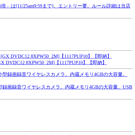
イント5倍」は[11/25am9:59まで]。エントリー要。ルール詳細は当店
DVDC12 8XPW50_2M]【1117PUP10】【即納】
小型録画録音ワイヤレスカメラ。内蔵メモリ4GBの大容量。USB