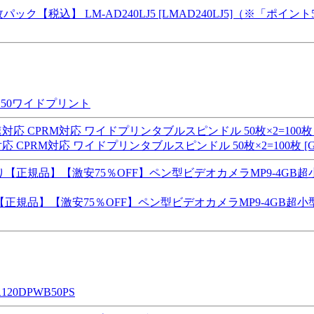
 5枚パック【税込】 LM-AD240LJ5 [LMAD240LJ5]（※「ポ
8X50ワイドプリント
応 CPRM対応 ワイドプリンタブルスピンドル 50枚×2=100枚 [GX 
規品】【激安75％OFF】ペン型ビデオカメラMP9-4GB超
20DPWB50PS