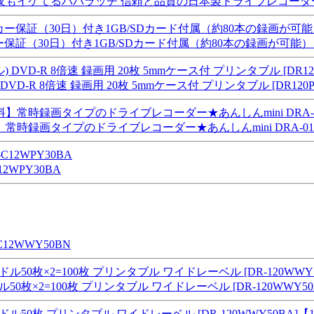
もイケてるパパラッチ 信頼と品質の日本製ドライブレコーダー《 パパラッ
証（30日）付き1GB/SDカード付属（約80本の録画が可能）日本製 「P
R 8倍速 録画用 20枚 5mmケース付 プリンタブル [DR120PLPW
時録画タイプのドライブレコーダー★あんしんmini DRA-01
2WPY30BA
12WWY50BN
0枚×2=100枚 プリンタブル ワイドレーベル [DR-120WWY50B