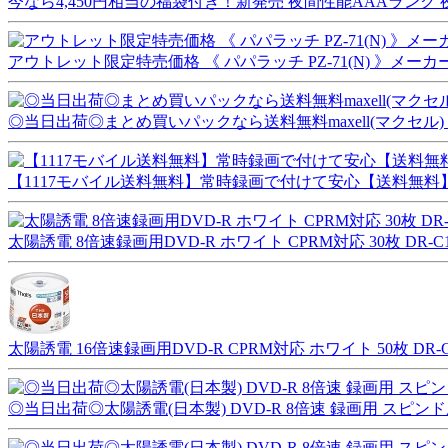
今なら4,450円相当の福袋付き！新発売 夜間性能AAAランク 夜
アウトレット限定特売価格 《 パパラッチ PZ-71(N) 》メーカー保
◎当日出荷◎まとめ買いパックなら送料無料maxell(マクセル) DVD-
【1117モバイル送料無料】常時録画で付けて安心【送料無料】常
太陽誘電 8倍速録画用DVD-R ホワイト CPRM対応 30枚 DR-C1
太陽誘電 16倍速録画用DVD-R CPRM対応 ホワイト 50枚 DR-C
◎当日出荷◎太陽誘電(日本製) DVD-R 8倍速 録画用 スピンドル5