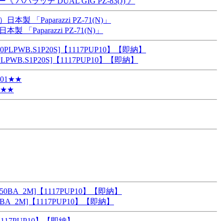
チ DUAL GIG PZ-83(J) 》
aparazzi PZ-71(N)」
B.S1P20S]【1117PUP10】【即納】
★★
A_2M]【1117PUP10】【即納】