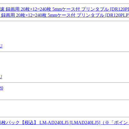
画用 20枚×12=240枚 5mmケース付 プリンタブル [DR120PLPWB
U
U