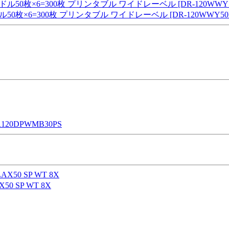
0枚×6=300枚 プリンタブル ワイドレーベル [DR-120WWY50B
20DPWMB30PS
0 SP WT 8X