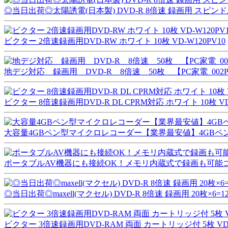
◎当日出荷◎太陽誘電(日本製) DVD-R 8倍速 録画用 スピンドル5
ビクター 2倍速録画用DVD-RW ホワイト 10枚 VD-W120PV10
地デジ対応 録画用 DVD-R 8倍速 50枚 【PC家電_002P
ビクター 8倍速録画用DVD-R DL CPRM対応 ホワイト 10枚 VD-
大容量4GBペン型マイクロレコーダー【業界最安値】4GBペ
ポータブルAV機器にも接続OK！メモリ内蔵式で録画も可能コ
◎当日出荷◎maxell(マクセル) DVD-R 8倍速 録画用 20枚×6=1
ビクター 3倍速録画用DVD-RAM 両面 カートリッジ付 5枚 VD-