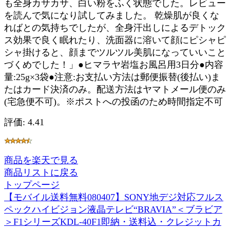
も全身カサカサ、白い粉をふく状態でした。レビュー
を読んで気になり試してみました。 乾燥肌が良くな
ればとの気持ちでしたが、全身汗出しによるデトック
ス効果で良く眠れたり、洗面器に溶いて顔にピシャピ
シャ掛けると、顔までツルツル美肌になっていいこと
づくめでした！」●ヒマラヤ岩塩お風呂用3日分●内容
量:25g×3袋●注意:お支払い方法は郵便振替(後払い)ま
たはカード決済のみ。配送方法はヤマトメール便のみ
(宅急便不可)。※ポストへの投函のため時間指定不可
評価: 4.41
商品を楽天で見る
商品リストに戻る
トップページ
【モバイル送料無料080407】SONY地デジ対応フルス
ペックハイビジョン液晶テレビ“BRAVIA”＜ブラビア
＞F1シリーズKDL-40F1即納・送料込・クレジットカ