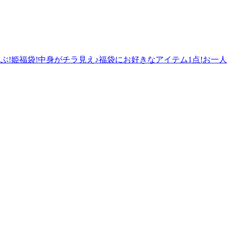
ぶ!姫福袋!中身がチラ見え♪福袋にお好きなアイテム1点!お一人様1