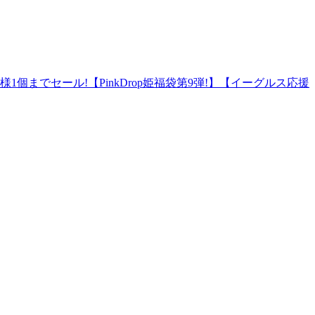
個までセール!【PinkDrop姫福袋第9弾!】【イーグルス応援