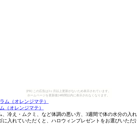
[PR] この広告は3ヶ月以上更新がないため表示されています。
ホームページを更新後24時間以内に表示されなくなります。
ラム（オレンジマテ）
、冷え・ムクミ、など体調の悪い方、3週間で体の水分の入れ
ゴに入れていただくと、ハロウィンプレゼントをお選びいただ