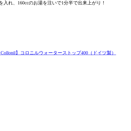
入れ、160ccのお湯を注いで1分半で出来上がり！
lonil】コロニルウォーターストップ400（ドイツ製）