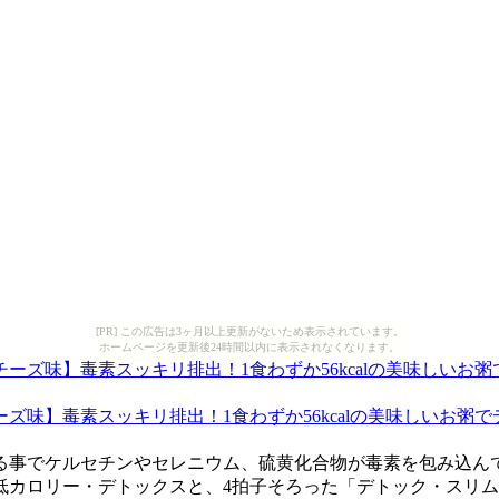
[PR] この広告は3ヶ月以上更新がないため表示されています。
ホームページを更新後24時間以内に表示されなくなります。
ズ味】毒素スッキリ排出！1食わずか56kcalの美味しいお粥
る事でケルセチンやセレニウム、硫黄化合物が毒素を包み込ん
低カロリー・デトックスと、4拍子そろった「デトック・スリ