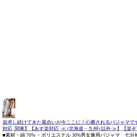
追求し続けてきた風合いが今ここに！心癒されるパジャマで
対応_関東】【あす楽対応_≪ (北海道・九州) 以外 ≫】【楽
■素材・綿 70% ・ポリエステル 30%男女兼用パジャマ