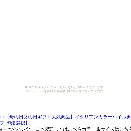
[PR] この広告は3ヶ月以上更新がないため表示されています。
ホームページを更新後24時間以内に表示されなくなります。
す♪【母の日父の日ギフト人気商品】イタリアンカラーパイル
ギフ_包装選択】
 七分袖・七分パンツ 日本製詳しくはこちらカラー＆サイズはこ