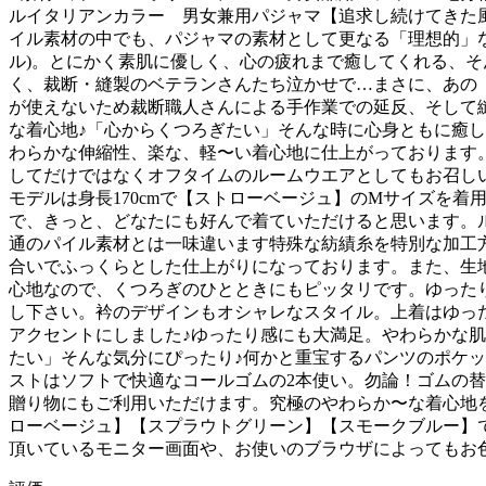
ルイタリアンカラー 男女兼用パジャマ【追求し続けてきた
イル素材の中でも、パジャマの素材として更なる「理想的」
ル)。とにかく素肌に優しく、心の疲れまで癒してくれる、
く、裁断・縫製のベテランさんたち泣かせで…まさに、あの
が使えないため裁断職人さんによる手作業での延反、そして
な着心地♪「心からくつろぎたい」そんな時に心身ともに癒し
わらかな伸縮性、楽な、軽〜い着心地に仕上がっております
してだけではなくオフタイムのルームウエアとしてもお召し
モデルは身長170cmで【ストローベージュ】のMサイズを着
で、きっと、どなたにも好んで着ていただけると思います。ル
通のパイル素材とは一味違います特殊な紡績糸を特別な加工方
合いでふっくらとした仕上がりになっております。また、生
心地なので、くつろぎのひとときにもピッタリです。ゆった
し下さい。衿のデザインもオシャレなスタイル。上着はゆっ
アクセントにしました♪ゆったり感にも大満足。やわらかな肌
たい」そんな気分にぴったり♪何かと重宝するパンツのポケ
ストはソフトで快適なコールゴムの2本使い。勿論！ゴムの
贈り物にもご利用いただけます。究極のやわらか〜な着心地を
ローベージュ】【スプラウトグリーン】【スモークブルー】
頂いているモニター画面や、お使いのブラウザによってもお