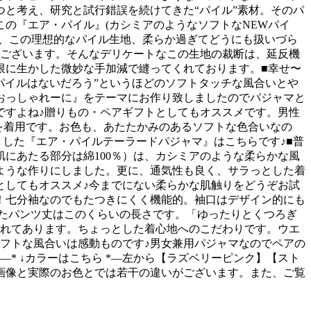
と考え、研究と試行錯誤を続けてきた“パイル”素材。そのパ
の『エア・パイル』(カシミアのようなソフトなNEWパイ
だ、この理想的なパイル生地、柔らか過ぎてどうにも扱いづら
がございます。そんなデリケートなこの生地の裁断は、延反機
限に生かした微妙な手加減で縫ってくれております。■幸せ〜
パイルはないだろう”というほどのソフトタッチな風合いとや
おっしゃれーに』をテーマにお作り致しましたのでパジャマと
ですよね♪贈りもの・ペアギフトとしてもオススメです。男性
ズを着用です。お色も、あたたかみのあるソフトな色合いなの
りした『エア・パイルテーラードパジャマ』はこちらです♪■普
にあたる部分は綿100％）は、カシミアのような柔らかな風
ような作りにしました。更に、通気性も良く、サラっとした着
としてもオススメ♪今までにない柔らかな肌触りをどうぞお試
！七分袖なのでもたつきにくく機能的。袖口はデザイン的にも
したパンツ丈はこのくらいの長さです。「ゆったりとくつろぎ
入れてあります。ちょっとした着心地へのこだわりです。ウエ
フトな風合いは感動ものです♪男女兼用パジャマなのでペアの
* ↓カラーはこちら *—左から【ラズベリーピンク】【スト
画像と実際のお色とでは若干の違いがございます。また、ご覧