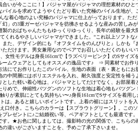
風合いが今ここに！】パジャマ屋がパジャマの理想素材のひとつ
なパイルを求めてようやくたどり着いた究極のパイル生地が、こ
そんな着心地のよい究極のパジャマに仕上がっております。た
「幻」の3重ガーゼパジャマを彷彿させるような産みの苦しみ
縫製のおばちゃんたちもゆっくりゆっくり、長年の経験を最大
てくれるやさしいパジャマができました。“これ以上ソフトな
。また、デザイン的にも『オフタイムをのんびりと』しかも『
いただけます。男女兼用なのでペアでお召しいただくのもいい
用、女性モデルは身長161cmで【ラズベリーピンク】のSサイ
ームウェアとしてもオススメの逸品です♪ ⇒ 同素材でお作
法にてお作りしたこのパイル、生地の表面（表・裏ともにお肌
地の中間層にはポリエステルを入れ、耐久強度と安定性を補う
りとした軽い着心地は、パジャマとしてだけでなく、お部屋着
たりめで、伸縮性バツグンのソフトな生地は着心地もバツグン
触りが素肌にとても気持ちい〜♪身長161cmでSサイズを着用
ットは、あると嬉しいポイントです。上着の裾にはスリットを
替え口付き。こちらのカラーは【スプラウトグリーン】。このソ
プレゼントに♪ご結婚祝い等、ペアギフトとしても最適です。—
です。★お色に関しましては、撮影時の光の関係で、こちらの
色の違いがございますことを、予めご了承下さいませ。