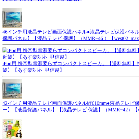
46インチ用液晶テレビ画面保護パネル●液晶テレビ保護パネル
保護パネル】【液晶テレビ 保護】（MMR−46 ）【west02_max1
iPod用 携帯型電源要らずコンパクトスピーカ。【送料無料】携
畿】【あす楽対応_甲信越】
42インチ用液晶テレビ画面保護パネル縦610mm●液晶テレ
ー】【液晶保護パネル】【液晶テレビ 保護】（MMR−42）【west0