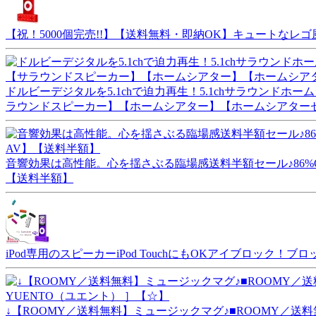
【祝！5000個完売!!】【送料無料・即納OK】キュートなレ
ドルビーデジタルを5.1chで迫力再生！5.1chサラウンドホ
ラウンドスピーカー】【ホームシアター】【ホームシアター
音響効果は高性能。心を揺さぶる臨場感送料半額セール♪86%OF
【送料半額】
iPod専用のスピーカーiPod TouchにもOKアイブロック！
↓【ROOMY／送料無料】ミュージックマグ♪■ROOMY／送料無料■