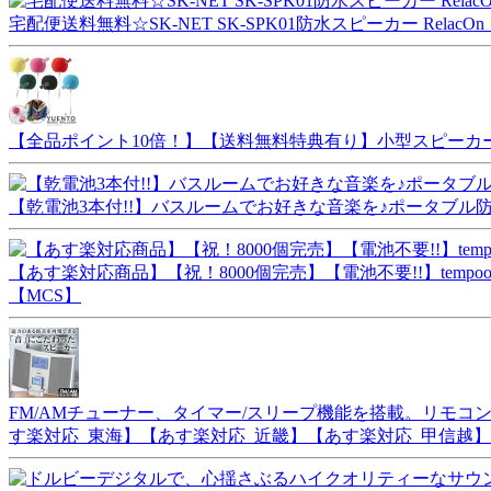
宅配便送料無料☆SK-NET SK-SPK01防水スピーカー Rel
【全品ポイント10倍！】【送料無料特典有り】小型スピーカー 「ミュー
【乾電池3本付!!】バスルームでお好きな音楽を♪ポータブル防水マ
【あす楽対応商品】【祝！8000個完売】【電池不要!!】tempooオ
【MCS】
FM/AMチューナー、タイマー/スリープ機能を搭載。リモコン付属[ア
す楽対応_東海】【あす楽対応_近畿】【あす楽対応_甲信越】