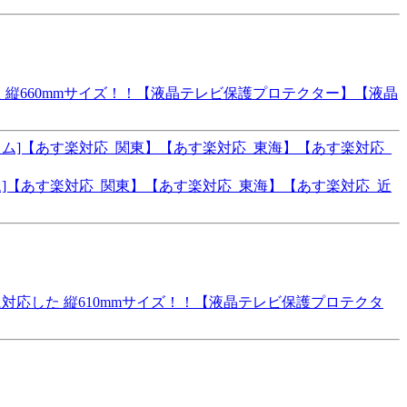
 縦660mmサイズ！！【液晶テレビ保護プロテクター】【液晶
コム]【あす楽対応_関東】【あす楽対応_東海】【あす楽対応_近
対応した 縦610mmサイズ！！【液晶テレビ保護プロテクタ