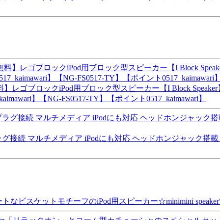
】レゴブロックiPod用ブロック型スピーカー【I Block Speak
aimawari】【NG-FS0517-TY】【ポイント0517_kaimawari】
続 マルチメディア iPodにも対応 ヘッドホンジャック搭載 【5
ットモチーフのiPod用スピーカー☆minimini speaker“Bi