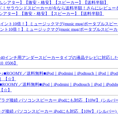
ウンドスピーカーが今なら送料半額！さらにレビューを書くで500
ームシアター】【激安・格安】【スピーカー】【送料半額】
倍！】ミュージックマグ(music mug/ポータブルスピーカー/i
40インチ用アンダースピーカータイプの液晶テレビに対応した
_0506】
OMY／送料無料■iPod｜iPodmini｜iPodtouch｜iPod｜
］【☆】
続 パソコンスピーカー iPodにも対応 【10W】 (シルバー)