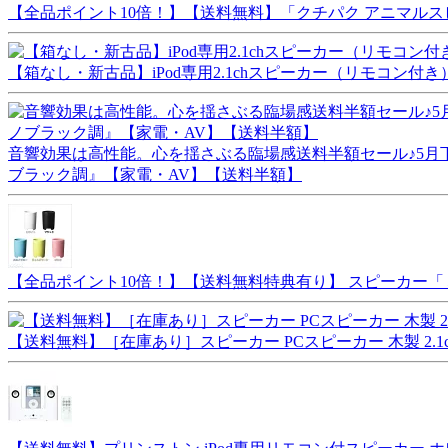
【全品ポイント10倍！】【送料無料】「クチパク アニマルス
【箱なし・新古品】iPod専用2.1chスピーカー（リモコン付き）『OPSP
音響効果は高性能。心を揺さぶる臨場感送料半額セール♪5月下旬配
ブラック調』【家電・AV】【送料半額】
【全品ポイント10倍！】【送料無料特典有り】 スピーカー「ミ
【送料無料】［在庫あり］スピーカー PCスピーカー 木製 2.1ch 