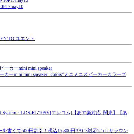
17may10
EN'TO ユエント
 mini speaker "colors"ミニミニスピーカーカラーズ
stem：LDS-RI710SV[エレコム]【あす楽対応_関東】【あ