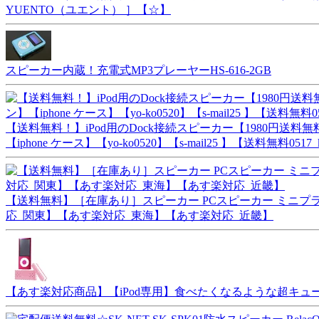
YUENTO（ユエント） ］【☆】
スピーカー内蔵！充電式MP3プレーヤーHS-616-2GB
【送料無料！】iPod用のDock接続スピーカー【1980円送料無料
【iphone ケース】【yo-ko0520】【s-mail25 】【送料無料0517_k
【送料無料】［在庫あり］スピーカー PCスピーカー ミニプラグ接
応_関東】【あす楽対応_東海】【あす楽対応_近畿】
【あす楽対応商品】【iPod専用】食べたくなるような超キュートなビスケ