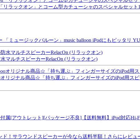
acOn「リラックオン」とコーム型カチューシャのスペシャルセット10P
ジックバルーン」music balloon iPodにもピッタリ YU
ルチスピーカーRelacOn (リラックオン)
リジナル商品☆「持ち運ぶ」フィンガーサイズのiPod用スピーカーmini
ウトレット][パッケージ不良]【送料無料】iPod対応Hi-Fi Sy