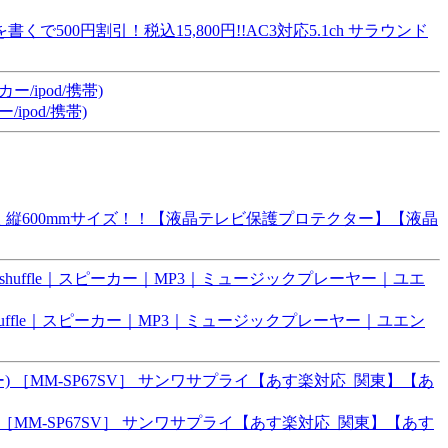
円割引！税込15,800円!!AC3対応5.1ch サラウンド
pod/携帯)
 縦600mmサイズ！！【液晶テレビ保護プロテクター】【液晶
iPodshuffle｜スピーカー｜MP3｜ミュージックプレーヤー｜ユエン
 ［MM-SP67SV］ サンワサプライ【あす楽対応_関東】【あす