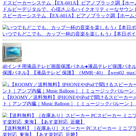
ドルビーデジタルで、心揺さぶるハイクオリティーなサウンド！サラ
スピーカーシステム 【EX-601A】ピアノブラック調【ホ
いつでもどこでも、カップ一杯の音楽を楽しもう♪【本日ポイント10
40インチ用液晶テレビ画面保護パネル●液晶テレビ保護パネル
保護パネル】【液晶テレビ 保護】（MMR−40）【west02_max10
↓【ROOMY／送料無料】IPHONEやiPodで聞けるスピーカー♪■RO
ト｜アンプ内臓｜Music Balloon｜［ ミュージックバルーン 
【送料無料】［在庫あり］スピーカー PCスピーカー ミニプラグ接
楽対応_東海】【あす楽対応_近畿】