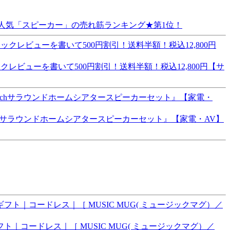
場】人気「スピーカー」の売れ筋ランキング★第1位！
クレビューを書いて500円割引！送料半額！税込12,800円【サ
1chサラウンドホームシアタースピーカーセット』【家電・AV】
ギフト｜コードレス｜［ MUSIC MUG( ミュージックマグ）／