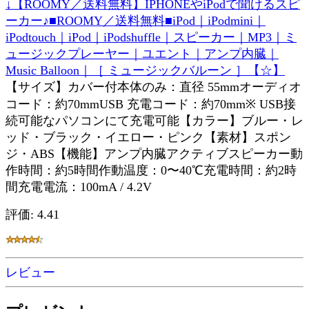
↓【ROOMY／送料無料】IPHONEやiPodで聞けるスピ
ーカー♪■ROOMY／送料無料■iPod｜iPodmini｜
iPodtouch｜iPod｜iPodshuffle｜スピーカー｜MP3｜ミ
ュージックプレーヤー｜ユエント｜アンプ内臓｜
Music Balloon｜［ ミュージックバルーン ］【☆】
【サイズ】カバー付本体のみ：直径 55mmオーディオ
コード：約70mmUSB 充電コード：約70mm※ USB接
続可能なパソコンにて充電可能【カラー】ブルー・レ
ッド・ブラック・イエロー・ピンク【素材】スポン
ジ・ABS【機能】アンプ内臓アクティブスピーカー動
作時間：約5時間作動温度：0〜40℃充電時間：約2時
間充電電流：100mA / 4.2V
評価: 4.41
レビュー