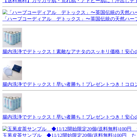
【送料無料】カサカサ肌・荒れ肌・アトピー肌に！汗出しデ
「ハーブコーディアル デトックス」〜英国伝統の天然ハー
腸内洗浄でデトックス！素敵なアナタのスッキリ価格！安心の
腸内洗浄でデトックス！早い者勝ち！プレゼントつき！コロ
腸内洗浄でデトックス！早い者勝ち！プレゼントつき！安心
玉葱皮茶サンプル ◆11/12開始限定20個(送料無料)100