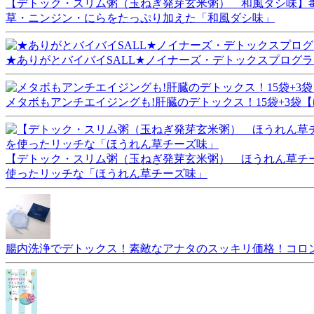
【デトック・スリム粥（玉ねぎ発芽玄米粥） 和風ダシ味】毒
草・ニンジン・にらをたっぷり加えた「和風ダシ味」
★ありがとバイバイSALL★ノイナーズ・デトックスプログ
メタボもアンチエイジングも!肝臓のデトックス！15袋+3袋
【デトック・スリム粥（玉ねぎ発芽玄米粥） ほうれん草チー
使ったリッチな「ほうれん草チーズ味」
腸内洗浄でデトックス！素敵なアナタのスッキリ価格！コロ