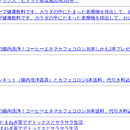
トックス「ヒマラヤ岩塩風呂用3日分」
ブ健康飲料です。カラダの中にたまった老廃物を排出して、お
腸内洗浄！コーヒーエネマカフェコロン30本しかも2本プレ
ンキット（腸内洗浄器具）とカフェコロン6本送料、代引き料込
の腸内洗浄！コーヒーエネマカフェコロン30本送料、代引き料
円 たまねぎ茶でデトックスとサラサラ生活