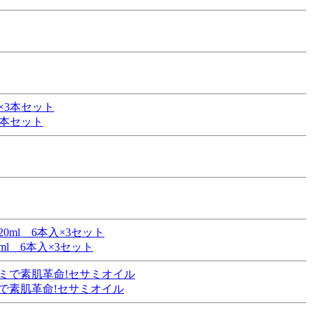
3本セット
l 6本入×3セット
で素肌革命!セサミオイル