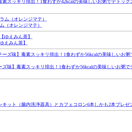
素スッキリ排出！1食わずか42kcalの美味しいお粥でデトッ
ラム（オレンジマテ）
【ゆえみん茶】
ズ味】毒素スッキリ排出！1食わずか56kcalの美味しいお粥
ンキット（腸内洗浄器具）とカフェコロン6本しかも2本プレゼ