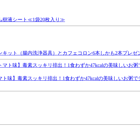
樹液シート≪1袋20枚入り≫
ンキット（腸内洗浄器具）とカフェコロン6本しかも2本プレゼ
ト味】毒素スッキリ排出！1食わずか47kcalの美味しいお粥